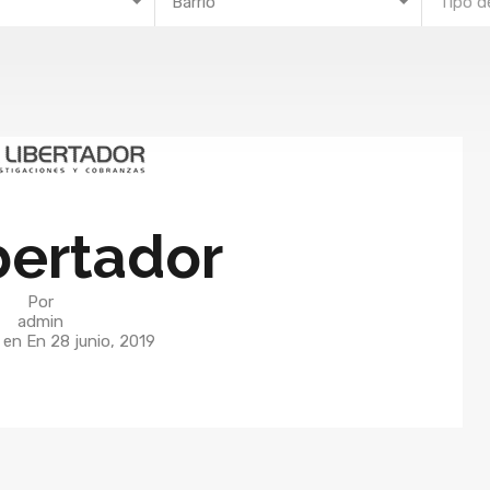
Barrio
Tipo d
bertador
Por
admin
o en En
28 junio, 2019